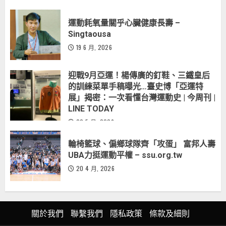
運動耗氧量關乎心臟健康長壽 –
Singtaousa
19 6 月, 2026
迎戰9月亞運！楊傳廣的釘鞋、三鐵皇后
的訓練菜單手稿曝光…臺史博「亞運特
展」揭密：一次看懂台灣運動史 | 今周刊 |
LINE TODAY
20 5 月, 2026
輪椅籃球、偏鄉球隊齊「攻蛋」 富邦人壽
UBA力挺運動平權 – ssu.org.tw
20 4 月, 2026
關於我們
聯繫我們
隱私政策
條款及細則