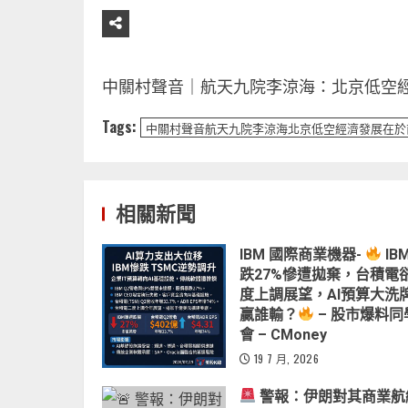
中關村聲音｜航天九院李涼海：北京低空經
Tags:
中關村聲音航天九院李涼海北京低空經濟發展在於
相關新聞
IBM 國際商業機器-
IB
跌27%慘遭拋棄，台積電
度上調展望，AI預算大洗
贏誰輸？
– 股市爆料同
會 – CMoney
19 7 月, 2026
警報：伊朗對其商業航