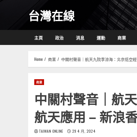
Skip
台灣在線
to
content
主頁
政治
消息
運動
商業
Home
商業
中關村聲音｜航天九院李涼海：北京低空經濟
商業
中關村聲音｜航天
航天應用 – 新浪
TAIWAN ONLINE
29 4 月, 2024