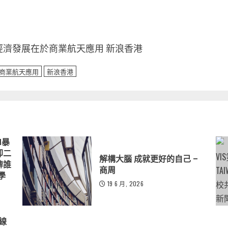
濟發展在於商業航天應用 新浪香港
商業航天應用
新浪香港
M暴
卻二
解構大腦 成就更好的自己 –
牌誰
商周
學
19 6 月, 2026
線