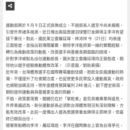
運動部將於 9 月 9 日正式掛牌成立，不過部長人選至今尚未揭曉，
引發外界諸多揣測。近日傳出兩屆奧運羽球雙打金牌得主李洋有望
接下重任。對此，國民黨立委羅廷瑋、林沛祥 今（21日）均表達
正面態度，並指出若傳聞屬實，期待李洋能把第一線的實戰經驗，
轉化為推動政策的動能，改善選手與基層長期面臨的困境。
針對李洋被點名出任運動部長，國米當立委羅廷瑋持正面態度，期
待他以選手經驗推動體育改革。（示意圖／劉耿豪攝）
近年來，台灣體育選手在國際賽場屢創佳績，掀起全民瘋運動的熱
潮，不僅提升了社會關注度，也促使更多民眾投入運動風氣。政府
也順勢加碼支持，明年度體育預算編列 248 億元，創下歷史新高，
期盼提供運動員與基層更全面的照顧。
不過，政策要落實，關鍵仍在於「掌舵者」是否具備專業與遠見。
外界普遍認為，新任運動部長必須對台灣體育現況有深刻理解，方
能有效改革。此前一度傳出人選為奧運舉重金牌得主郭婞淳，但最
終已婉拒出任。
隨著焦點轉向李洋，羅廷瑋說，李洋在國際舞台上曾為台灣爭光，