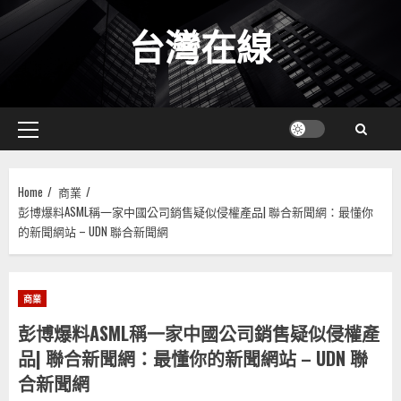
Skip
台灣在線
to
content
Primary
Menu
Home
商業
彭博爆料ASML稱一家中國公司銷售疑似侵權產品| 聯合新聞網：最懂你
的新聞網站 – UDN 聯合新聞網
商業
彭博爆料ASML稱一家中國公司銷售疑似侵權產
品| 聯合新聞網：最懂你的新聞網站 – UDN 聯
合新聞網