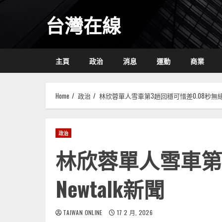
Skip
台灣在線
to
content
主頁
政治
消息
運動
商業
Home
政治
林欣蓉單人雪車第3趟回穩可惜差0.08秒無緣晉級|
政治
林欣蓉單人雪車第3
Newtalk新聞
TAIWAN ONLINE
17 2 月, 2026