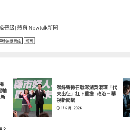
級| 體育 Newtalk新聞
08秒無緣晉級
體育
登場
獲綠營徵召戰澎湖吳淑瑾「代
壓軸
夫出征」扛下重擔- 政治 – 華
k新
視新聞網
17 6 月, 2026
海？