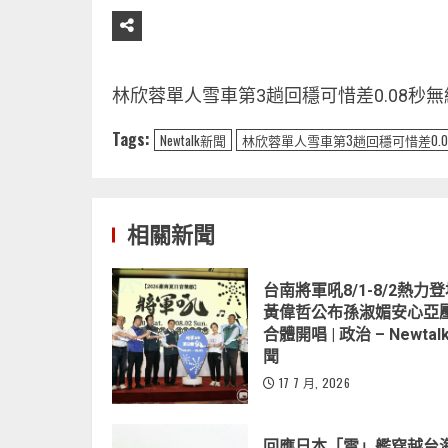
林欣蓉單人雪車第3趟回穩可惜差0.08秒無緣晉
Tags:
Newtalk新聞
林欣蓉單人雪車第3趟回穩可惜差0.
相關新聞
台南將軍吼8/1-8/2熱力
黃偉哲公布孫淑媚安心亞
合體開唱 | 政治 – Newtal
聞
17 7 月, 2026
回應日本「雷」艦穿越台