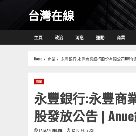
Skip
台灣在線
to
content
主頁
政治
消息
運動
商業
Home
商業
永豐銀行:永豐商業銀行股份有限公司109年度盈
商業
永豐銀行:永豐商
股發放公告 | Anu
TAIWAN ONLINE
12 10 月, 2021