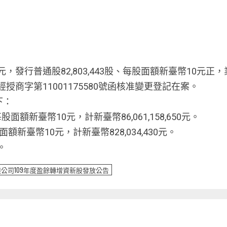
0元，發行普通股82,803,443股、每股面額新臺幣10元
授商字第11001175580號函核准變更登記在案。
下：
每股面額新臺幣10元，計新臺幣86,061,158,650元。
面額新臺幣10元，計新臺幣828,034,430元。
。
公司109年度盈餘轉增資新股發放公告