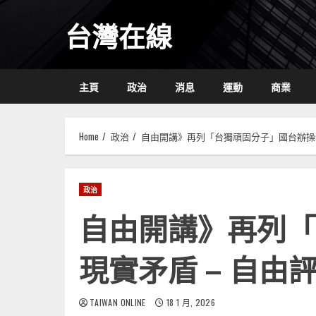
Skip
台灣在線
to
content
主頁
政治
消息
運動
商業
Home
政治
自由開講》再列「台獨頑固分子」國台辦操作
政治
自由開講》再列「
現實矛盾 – 自由
TAIWAN ONLINE
18 1 月, 2026