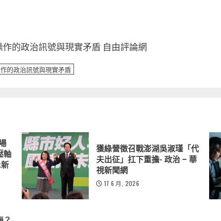
作的政治訊號與現實矛盾 自由評論網
操作的政治訊號與現實矛盾
登場
獲綠營徵召戰澎湖吳淑瑾「代
壓軸
夫出征」扛下重擔- 政治 – 華
k新
視新聞網
17 6 月, 2026
海？