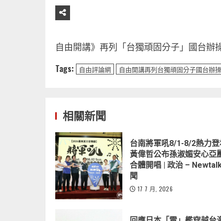
自由開講》再列「台獨頑固分子」國台辦操
Tags:
自由評論網
自由開講再列台獨頑固分子國台辦
相關新聞
台南將軍吼8/1-8/2熱力
黃偉哲公布孫淑媚安心亞
合體開唱 | 政治 – Newtal
聞
17 7 月, 2026
回應日本「雷」艦穿越台