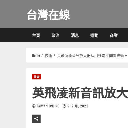
Skip
台灣在線
to
content
主頁
政治
消息
運動
商業
Home
技術
英飛凌新音訊放大器採用多電平開關技術 –
技術
英飛凌新音訊放大
TAIWAN ONLINE
6 12 月, 2022